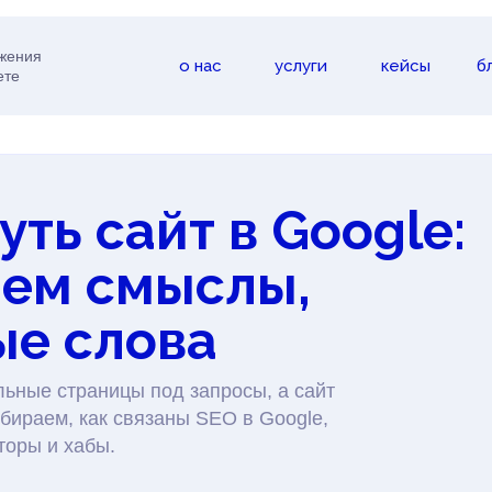
ижения
о нас
услуги
кейсы
б
ете
ть сайт в Google:
аем смыслы,
ые слова
льные страницы под запросы, а сайт
збираем, как связаны SEO в Google,
вторы и хабы.