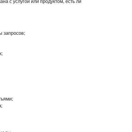
зана с услугой или продуктом, есть ли
ы запросов;
к;
тьями;
;