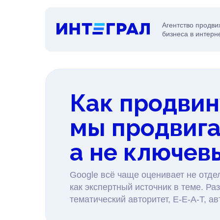
Агентство продв
бизнеса в интерн
Как продвину
мы продвиг
а не ключев
Google всё чаще оценивает не отде
как экспертный источник в теме. Ра
тематический авторитет, E-E-A-T, а