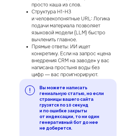
просто каша из слов.
Структура H1-H3
и человекопонятные URL: Логика
подачи материала позволяет
языковой модели (LLM) быстро
вычленить главное.
Прямые ответы: ИИ ищет
конкретику. Если на запрос «цена
внедрения CRM на заводе» у вас
написана простыня воды без
цифр — вас проигнорируют.
Скорость загрузки старниц сайт
Вы можете написать
гениальную статью, но если
страницы вашего сайта
грузятся по 10 секунд
и по ошибке закрыты
от индексации, то ни один
генеративный бот до нее
не доберется.