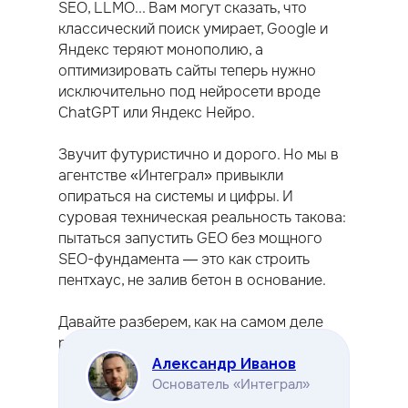
SEO, LLMO... Вам могут сказать, что
классический поиск умирает, Google и
Яндекс теряют монополию, а
оптимизировать сайты теперь нужно
исключительно под нейросети вроде
ChatGPT или Яндекс Нейро.
Звучит футуристично и дорого. Но мы в
агентстве «Интеграл» привыкли
опираться на системы и цифры. И
суровая техническая реальность такова:
пытаться запустить GEO без мощного
SEO-фундамента — это как строить
пентхаус, не залив бетон в основание.
Давайте разберем, как на самом деле
работают языковые модели, в чем
(не)разница этих подходов и почему
Александр Иванов
одно без другого не существует.
Основатель «Интеграл»