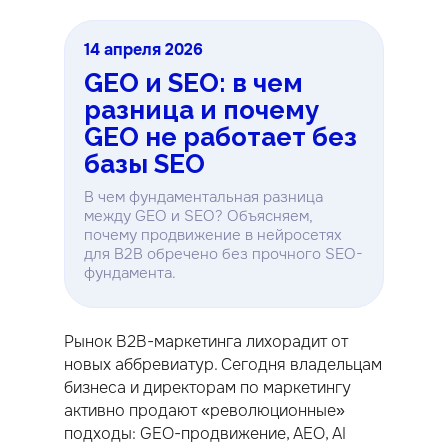
14 апреля 2026
GEO и SEO: в чем
разница и почему
GEO не работает без
базы SEO
В чем фундаментальная разница
между GEO и SEO? Объясняем,
почему продвижение в нейросетях
для B2B обречено без прочного SEO-
фундамента.
Рынок B2B-маркетинга лихорадит от
новых аббревиатур. Сегодня владельцам
бизнеса и директорам по маркетингу
активно продают «революционные»
подходы: GEO-продвижение, AEO, AI